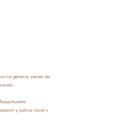
os los géneros, países de
onando:
Massachusetts
sión y justicia racial y