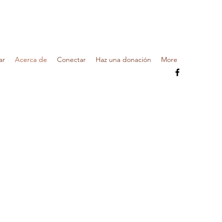
ar
Acerca de
Conectar
Haz una donación
More