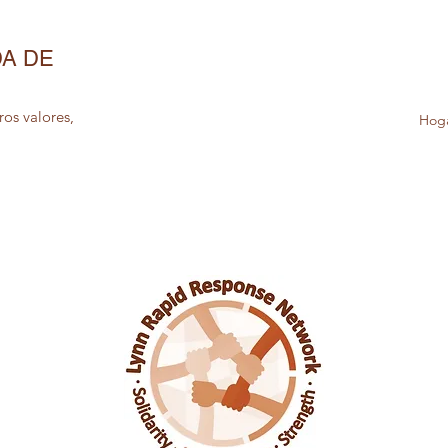
DA DE
ros valores,
Hog