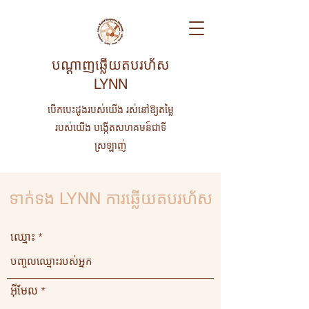
បណ្តាញឆ្លើយតបរហ័ស
LYNN
បើកបេះដូងរបស់យើង រស់នៅឱ្យតម្លៃ
របស់យើង បង្កើតសហគមន៍ជាទី
ស្រឡាញ់
ទាក់ទង LYNN ការឆ្លើយតបរហ័ស
ឈ្មោះ
អ៊ីមែល