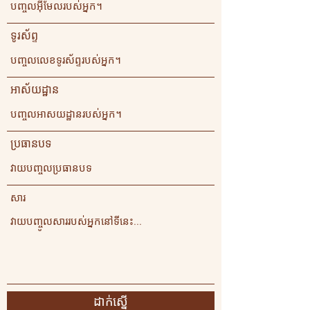
ទូរស័ព្ទ
អាស័យដ្ឋាន
ប្រធានបទ
សារ
ដាក់ស្នើ