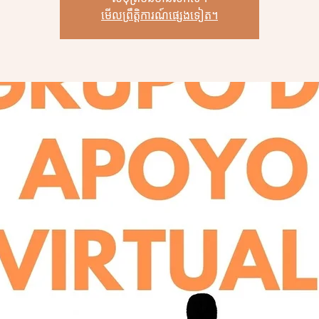
មើលព្រឹត្តិការណ៍ផ្សេងទៀត។