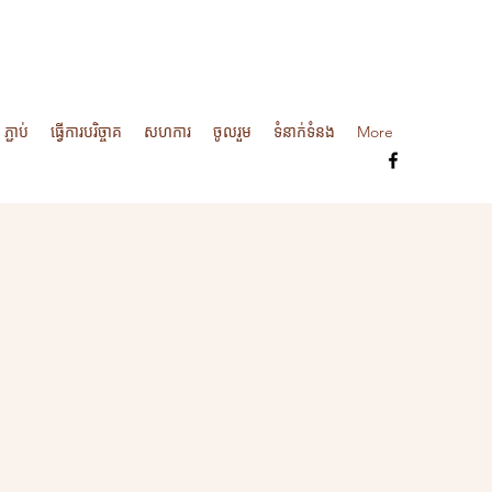
ភ្ជាប់
ធ្វើការបរិច្ចាគ
សហការ
ចូលរួម
ទំនាក់ទំនង
More