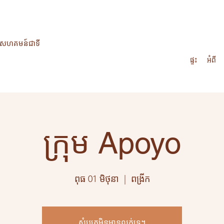
ើតសហគមន៍ជាទី
ផ្ទះ
អំពី
ក្រុម Apoyo
ពុធ 01 មិថុនា
  |  
ពង្រីក
សំបុត្រមិនមានលក់ទេ។