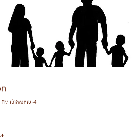
on
00 PM ម៉ោង​សកល -4
t