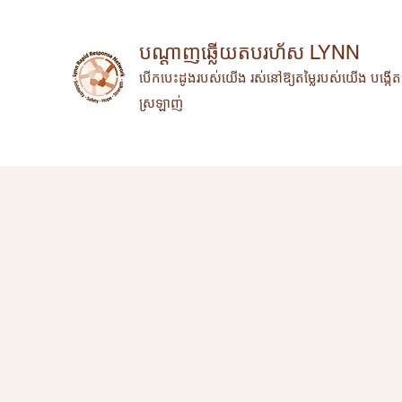
បណ្តាញឆ្លើយតបរហ័ស LYNN
បើកបេះដូងរបស់យើង រស់នៅឱ្យតម្លៃរបស់យើង បង្ក
ស្រឡាញ់