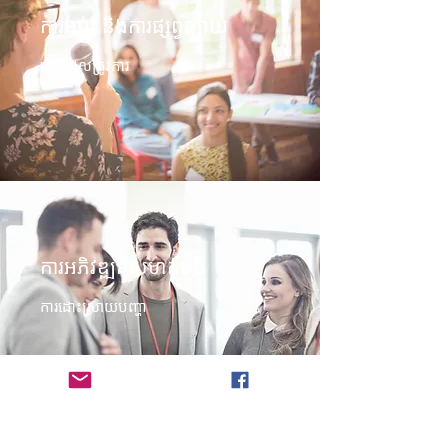
ការអប់រំ និងការផ្សព្វផ្សាយ
ធ្វើអ្វីដែលត្រូវការ
ការ​អភិវឌ្ឍ​ន៏​សហ​គម​ន៏
ការដោះស្រាយបញ្ហា