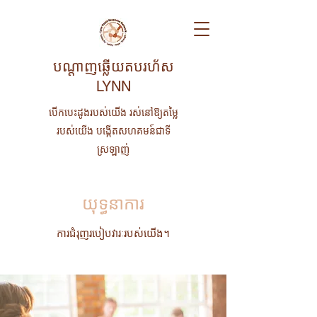
បណ្តាញឆ្លើយតបរហ័ស
LYNN
បើកបេះដូងរបស់យើង រស់នៅឱ្យតម្លៃ
របស់យើង បង្កើតសហគមន៍ជាទី
ស្រឡាញ់
យុទ្ធនាការ
ការជំរុញរបៀបវារៈរបស់យើង។