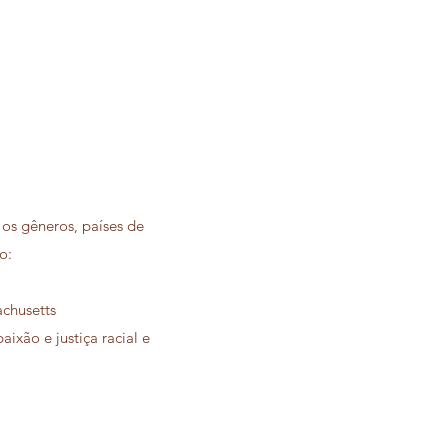
 os gêneros, países de
o:
achusetts
xão e justiça racial e