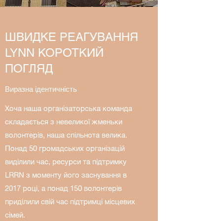
ШВИДКЕ РЕАГУВАННЯ
LYNN КОРОТКИЙ
ПОГЛЯД
Виразна ідентичність
Хоча наша організаторська команда
складається з невеликої жменьки
волонтерів, наша спільнота велика.
Понад 50 громадських організацій
виділили час, ресурси та підтримку
LRRN з моменту його заснування в
2017 році, а понад 150 волонтерів
приділили свій час підтримці місцевих
сімей.