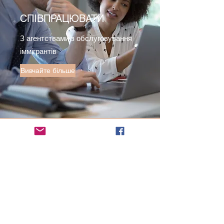
СПІВПРАЦЮВАТИ
З агентствами з обслуговування
іммігрантів
Вивчайте більше
ЗВ'ЯЖІТЬСЯ З ЛИНН
ШВИДКОГО
РЕАГУВАННЯ
Ім'я