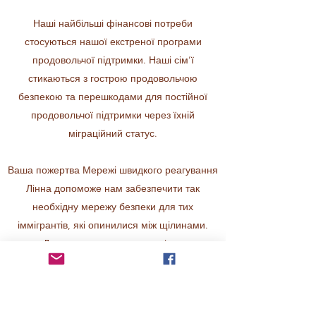
Наші найбільші фінансові потреби
стосуються нашої екстреної програми
продовольчої підтримки. Наші сім’ї
стикаються з гострою продовольчою
безпекою та перешкодами для постійної
продовольчої підтримки через їхній
міграційний статус.
Ваша пожертва Мережі швидкого реагування
Лінна допоможе нам забезпечити так
необхідну мережу безпеки для тих
іммігрантів, які опинилися між щілинами.
Дуже дякую за вашу щедрість.
Пожертви, що не оподатковуються, можна
робити онлайн через PayPal або чеком через