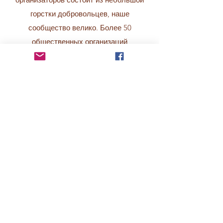
горстки добровольцев, наше
сообщество велико. Более 50
общественных организаций
добровольно предоставили время,
ресурсы и поддержку LRRN с момента
ее создания в 2017 году, и более 150
добровольцев посвятили свое время
поддержке местных семей.
Если вы представляете организацию
или компанию из Линна,
заинтересованную в том, чтобы стать
партнером сообщества, свяжитесь с
нами.
Связаться