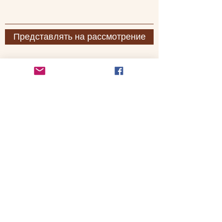
Представлять на рассмотрение
Линн, Массачусетс
lynnrapidresponse@gmail.com