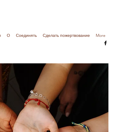
м
О
Соединять
Сделать пожертвование
More