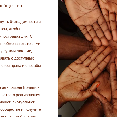
ообщества
дут к безнадежности и
 том, чтобы
е пострадавших. С
мы обмена текстовыми
 другими людьми,
навать о доступных
 свои права и способы
е или районе Большой
быстрого реагирования
дующей виртуальной
сообществе и получите
урсах, удобных для